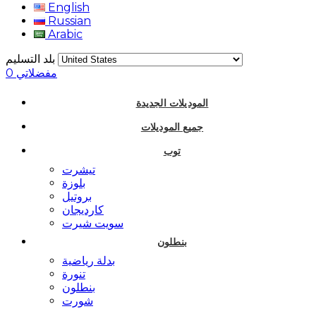
English
Russian
Arabic
بلد التسليم
مفضلاتي
0
الموديلات الجديدة
جميع الموديلات
توب
تيشرت
بلوزة
بروتيل
كارديجان
سويت شيرت
بنطلون
بدلة رياضية
تنورة
بنطلون
شورت