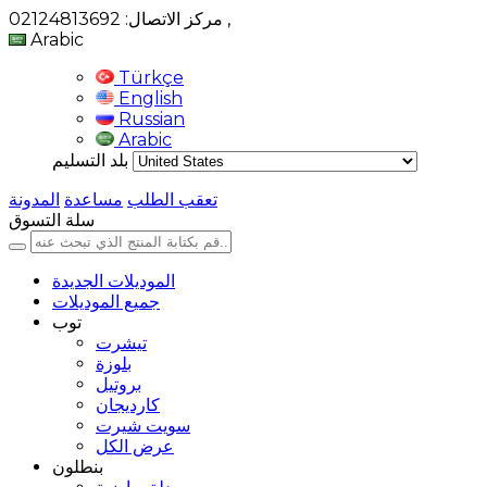
,
مركز الاتصال: 02124813692
Arabic
Türkçe
English
Russian
Arabic
بلد التسليم
تعقب الطلب
مساعدة
المدونة
سلة التسوق
الموديلات الجديدة
جميع الموديلات
توب
تيشرت
بلوزة
بروتيل
كارديجان
سويت شيرت
عرض الكل
بنطلون