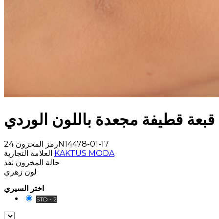
قبعة قطيفة مجعدة باللون الوردي
24N14478-01-17
رمز المخزون
KAKTÜS MODA
العلامة التجارية
حالة المخزون
نفذ
لون
زهري
اختر السيري
STD - 2