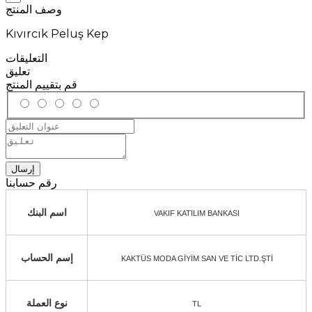
وصف المنتج
Kıvırcık Peluş Kep
التعليقات
تعليق
قم بتقييم المنتج
إرسال
رقم حسابنا
اسم البنك
VAKIF KATILIM BANKASI
إسم الحساب
KAKTÜS MODA GİYİM SAN VE TİC LTD.ŞTİ
نوع العملة
TL