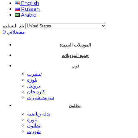
English
Russian
Arabic
بلد التسليم
مفضلاتي
0
الموديلات الجديدة
جميع الموديلات
توب
تيشرت
بلوزة
بروتيل
كارديجان
سويت شيرت
بنطلون
بدلة رياضية
تنورة
بنطلون
شورت