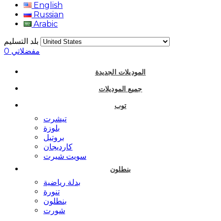
English
Russian
Arabic
بلد التسليم
مفضلاتي
0
الموديلات الجديدة
جميع الموديلات
توب
تيشرت
بلوزة
بروتيل
كارديجان
سويت شيرت
بنطلون
بدلة رياضية
تنورة
بنطلون
شورت