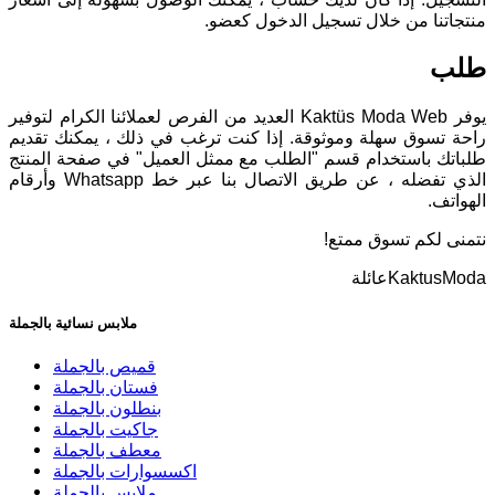
منتجاتنا من خلال تسجيل الدخول كعضو.
طلب
يوفر Kaktüs Moda Web العديد من الفرص لعملائنا الكرام لتوفير
راحة تسوق سهلة وموثوقة. إذا كنت ترغب في ذلك ، يمكنك تقديم
طلباتك باستخدام قسم "الطلب مع ممثل العميل" في صفحة المنتج
الذي تفضله ، عن طريق الاتصال بنا عبر خط Whatsapp وأرقام
الهواتف.
نتمنى لكم تسوق ممتع!
KaktusModaعائلة
ملابس نسائية بالجملة
قميص بالجملة
فستان بالجملة
بنطلون بالجملة
جاكيت بالجملة
معطف بالجملة
اكسسوارات بالجملة
ملابس بالجملة