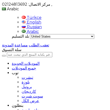
,
مركز الاتصال: 02124813692
Arabic
Türkçe
English
Russian
Arabic
بلد التسليم
تعقب الطلب
مساعدة
المدونة
سلة التسوق
الموديلات الجديدة
جميع الموديلات
توب
تيشرت
بلوزة
بروتيل
كارديجان
سويت شيرت
عرض الكل
بنطلون