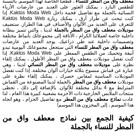
معطف واق من المطر للنساء
، قطعنا الخاصة لهذا الموسم. بالنسبة
للطقس البارد ، يمكنك العثور على العديد من عارضات الأزياء
النسائية بالجملة مع تفاصيل فخمة داخل Kaktüs Moda Web. إذا
كنت تبحث عن طراز أرق ، يمكنك زيارة Kaktüs Moda Web
للتعرف على العديد من الألوان والأصناف في هذا الطراز. ستضيف
موديلات معطف واق من المطر بالجملة
لدينا ، والتي تتميز ببطانة
داخلية خاصة لعملائنا الكرام ، الأناقة إلى مجموعاتك بأنماط مختلفة
وتصميمات داخلية عند طي ذراعيك. يوجد العديد من عارضات
معطف واق من المطر للنساء
التي ستجعل مجموعاتك اليومية تبدو
أنيقة وتحميك من الطقس الممطر على Kaktüs Moda Web. إذا
كنت تفضل موديلات معطف واق من المطر الأطول ، يمكنك إلقاء
نظرة على
موديلات معطف واق من المطر النسائي
لدينا ، وهي
عبارة عن قماش منسوج بثلاثة خيارات ألوان مختلفة. إذا كنت تفضل
الموديلات المناسبة لمقاس خصرك ، يمكنك إلقاء نظرة على
موديلات
معطف واق من المطر
بالجملة لدينا المصنوعة من القماش
المترابط مع 4 بدائل مختلفة للألوان. بالإضافة إلى ذلك ، تحظى
منتجات الملابس الخارجية ذات الأحزمة بشعبية كبيرة هذا العام ، لذا
عادت
نماذج معطف واق من المطر
مع تفاصيل الحزام ، وهو اتجاه
هذا الموسم ، إلى المخزون هذا الموسم!
كيفية الجمع بين نماذج معطف واق من
المطر للنساء بالجملة