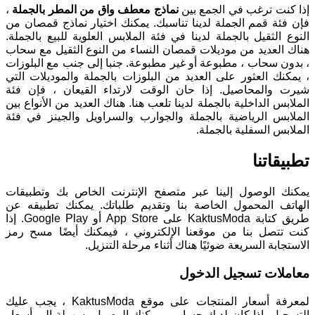
إذا كنت ترغب في الجمع بين
نماذج معطف واق من المطر بالجملة
،
فإن فئة قمم الجملة لدينا تناسبك. يمكنك اختيار نماذج قمصان من
النوع الثقيل بالجملة لدينا في فئة الملابس العلوية للبيع بالجملة.
هناك العديد من موديلات قمصان النساء من النوع الثقيل مع سحاب
، بدون سحاب ، مطبوعة أو غير مطبوعة. جنبا إلى جنب مع البلوزات
، يمكنك العثور على العديد من البلوزات بالجملة والموديلات التي
شيرت والمحاصيل. إذا حان الوقت لارتداء القيعان ، فإن فئة
الملابس الداخلية بالجملة لدينا تلعب هنا. هناك العديد من الأنواع بين
الملابس الرياضية بالجملة والجوارب والسراويل والجينز في فئة
الملابس السفلية بالجملة.
تطبيقاتنا
يمكنك الوصول إلينا عبر متصفح الإنترنت الخاص بك وتطبيقات
الهاتف المحمول الخاصة بنا وتقديم طلباتك. يمكنك تطبيقه عن
طريق كتابة KaktusModa على App Store أو Google Play. إذا
كنت تتصل بنا من موقعنا الإلكتروني ، فيمكنك أيضًا مسح رمز
الاستجابة السريعة ضوئيًا هناك أثناء مرحلة التنزيل.
معاملات تسجيل الدخول
لمعرفة أسعار المنتجات على موقع KaktusModa ، يجب عليك
التسجيل. إذا كان لديك حساب ، يمكنك الوصول بسهولة إلى أسعار