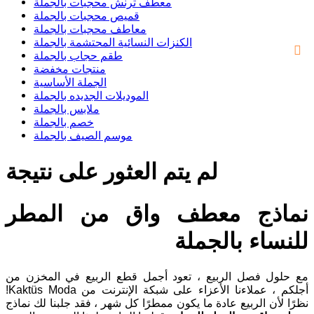
معطف ترنش محجبات بالجملة
قميص محجبات بالجملة
معاطف محجبات بالجملة
الكنزات النسائية المحتشمة بالجملة
طقم حجاب بالجملة
منتجات مخفضة
الجملة الأساسية
الموديلات الجديده بالجملة
ملابس بالجملة
خصم بالجملة
موسم الصيف بالجملة
لم يتم العثور على نتيجة
نماذج معطف واق من المطر
للنساء بالجملة
مع حلول فصل الربيع ، تعود أجمل قطع الربيع في المخزن من
أجلكم ، عملاءنا الأعزاء على شبكة الإنترنت من Kaktüs Moda!
نظرًا لأن الربيع عادة ما يكون ممطرًا كل شهر ، فقد جلبنا لك نماذج