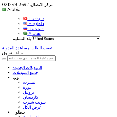
,
مركز الاتصال: 02124813692
Arabic
Türkçe
English
Russian
Arabic
بلد التسليم
تعقب الطلب
مساعدة
المدونة
سلة التسوق
الموديلات الجديدة
جميع الموديلات
توب
تيشرت
بلوزة
بروتيل
كارديجان
سويت شيرت
عرض الكل
بنطلون