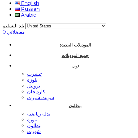
English
Russian
Arabic
بلد التسليم
مفضلاتي
0
الموديلات الجديدة
جميع الموديلات
توب
تيشرت
بلوزة
بروتيل
كارديجان
سويت شيرت
بنطلون
بدلة رياضية
تنورة
بنطلون
شورت