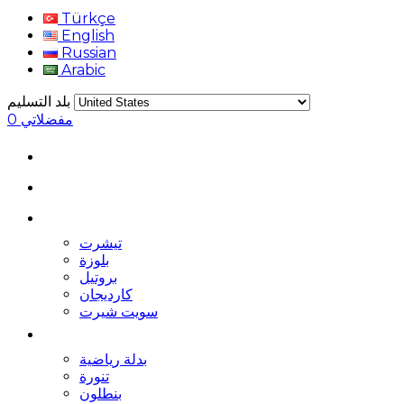
Türkçe
English
Russian
Arabic
بلد التسليم
مفضلاتي
0
تيشرت
بلوزة
بروتيل
كارديجان
سويت شيرت
بدلة رياضية
تنورة
بنطلون