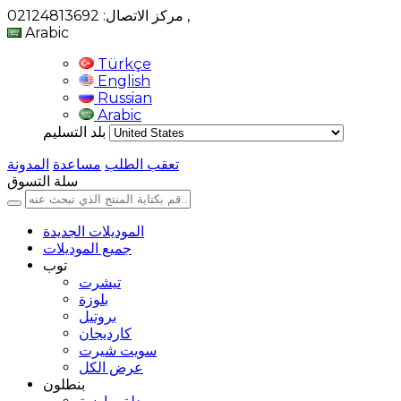
,
مركز الاتصال: 02124813692
Arabic
Türkçe
English
Russian
Arabic
بلد التسليم
تعقب الطلب
مساعدة
المدونة
سلة التسوق
الموديلات الجديدة
جميع الموديلات
توب
تيشرت
بلوزة
بروتيل
كارديجان
سويت شيرت
عرض الكل
بنطلون