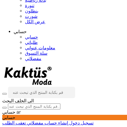
بدلة رياضية
تنورة
بنطلون
شورت
عرض الكل
حسابي
حسابي
طلباتي
معلومات عنواني
سلة التسوق
مفضلاتي
الى الخلف
البحث
ar
حسابي
حسابي
تسجيل دخول
إنشاء حساب
مفضلاتي
تعقب الطلب