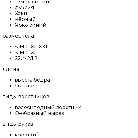
Темно синий
фуксия
Хаки
Чёрный
Ярко синий
размер тела
S-M-L-XL-XXL
S-M-L-XL
S2/M2/L2
длина
высота бедра
стандарт
виды воротников
велосипедный воротник
О-образный вырез
виды рукав
короткий