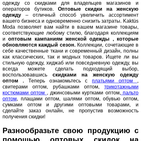
одежду со скидками для владельцев магазинов и
операторов бутиков.
Оптовые скидки на женскую
одежду
– отличный способ увеличить ассортимент
вашего бизнеса и одновременно снизить затраты. Kaktüs
Moda позволяет вам найти в вашем магазине товары,
соответствующие любому стилю, благодаря коллекциям
и
оптовым кампаниям женской одежды , которые
обновляются каждый сезон.
Коллекции, сочетающие в
себе качественные ткани и современный дизайн, полны
как классических, так и модных товаров. Ищете ли вы
стильную одежду, хиджаб или повседневную одежду, вы
всегда можете сделать подходящий выбор,
воспользовавшись
скидками на женскую одежду
оптом .
Теперь ознакомьтесь с
платьями оптом
,
свитерами оптом, рубашками оптом,
трикотажными
костюмами оптом
, джинсовыми куртками оптом,
пальто
оптом
, плащами оптом, шалями оптом, обувью оптом,
сумками оптом и другими оптовыми товарами, и
сделайте заказ онлайн, не пропустив возможность
получения скидки!
Разнообразьте свою продукцию с
помощью оптовых скидок на