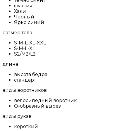
Темно синий
фуксия
Хаки
Чёрный
Ярко синий
размер тела
S-M-L-XL-XXL
S-M-L-XL
S2/M2/L2
длина
высота бедра
стандарт
виды воротников
велосипедный воротник
О-образный вырез
виды рукав
короткий