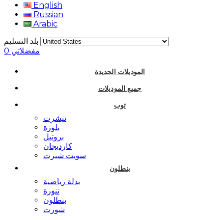
English
Russian
Arabic
بلد التسليم
مفضلاتي
0
الموديلات الجديدة
جميع الموديلات
توب
تيشرت
بلوزة
بروتيل
كارديجان
سويت شيرت
بنطلون
بدلة رياضية
تنورة
بنطلون
شورت