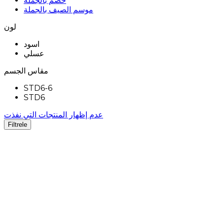
خصم بالجملة
موسم الصيف بالجملة
لون
اسود
عسلي
مقاس الجسم
STD6-6
STD6
عدم إظهار المنتجات التي نفذت
Filtrele