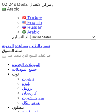
,
مركز الاتصال: 02124813692
Arabic
Türkçe
English
Russian
Arabic
بلد التسليم
تعقب الطلب
مساعدة
المدونة
سلة التسوق
الموديلات الجديدة
جميع الموديلات
توب
تيشرت
بلوزة
بروتيل
كارديجان
سويت شيرت
عرض الكل
بنطلون